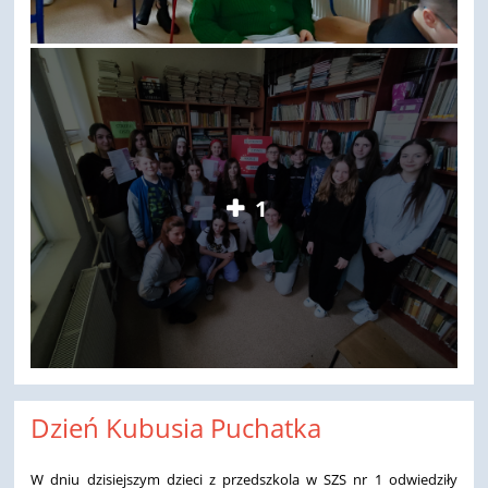
1
Dzień Kubusia Puchatka
W dniu dzisiejszym dzieci z przedszkola w SZS nr 1 odwiedziły