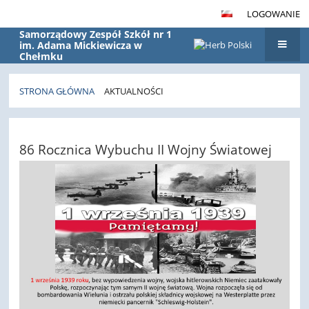
LOGOWANIE
Samorządowy Zespół Szkół nr 1
im. Adama Mickiewicza w
Chełmku
STRONA GŁÓWNA
AKTUALNOŚCI
Aktualności
86 Rocznica Wybuchu II Wojny Światowej