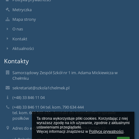
Metryczka
Mapa strony
O nas
Kontakt
Aktualności
Kontakty
Samorządowy Zespół Szkół nr 1 im. Adama Mickiewicza w
Chełmku
sekretariat@szkola1chelmek.pl
(+48) 33 846 11 04
(+48) 33 846 11 04 tel. kom. 790 634 444
tel. kom. 669 560 430 - kontakt do intendentki w sprawie
posiłków
Ta strona wykorzystuje pliki cookies. Korzystając z niej 
wyrażasz zgodę na ich używanie, zgodnie z aktualnymi 
ustawieniami przeglądarki.

Adres do e-Doręczeń: AE:PL-80448-36679-DTTRS-23
Więcej informacji znajdziesz w 
Polityce prywatności
.