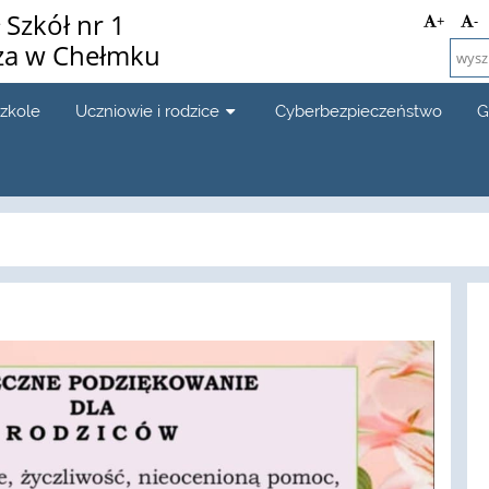
Szkół nr 1
+
-
za w Chełmku
szkole
Uczniowie i rodzice
Cyberbezpieczeństwo
G