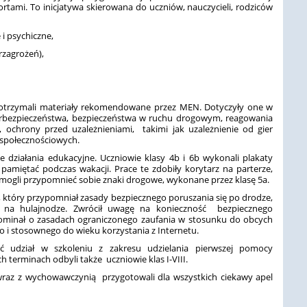
tami. To inicjatywa skierowana do uczniów, nauczycieli, rodziców
 i psychiczne,
rzagrożeń),
ie otrzymali materiały rekomendowane przez MEN. Dotyczyły one w
yberbezpieczeństwa, bezpieczeństwa w ruchu drogowym, reagowania
, ochrony przed uzależnieniami, takimi jak uzależnienie od gier
społecznościowych.
 działania edukacyjne. Uczniowie klasy 4b i 6b wykonali plakaty
pamiętać podczas wakacji. Prace te zdobiły korytarz na parterze,
e mogli przypomnieć sobie znaki drogowe, wykonane przez klasę 5a.
m, który przypomniał zasady bezpiecznego poruszania się po drodze,
 na hulajnodze. Zwrócił uwagę na konieczność bezpiecznego
inał o zasadach ograniczonego zaufania w stosunku do obcych
 i stosownego do wieku korzystania z Internetu.
ać udział w szkoleniu z zakresu udzielania pierwszej pomocy
 terminach odbyli także uczniowie klas I-VIII.
 wraz z wychowawczynią przygotowali dla wszystkich ciekawy apel