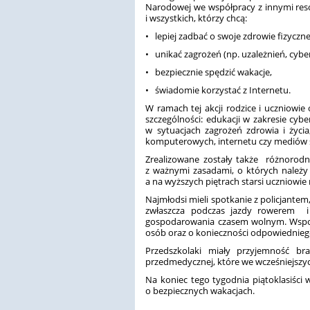
Narodowej we współpracy z innymi resor
i wszystkich, którzy chcą:
• lepiej zadbać o swoje zdrowie fizyczne
• unikać zagrożeń (np. uzależnień, cybe
• bezpiecznie spędzić wakacje,
• świadomie korzystać z Internetu.
W ramach tej akcji rodzice i uczniow
szczególności: edukacji w zakresie c
w sytuacjach zagrożeń zdrowia i życia
komputerowych, internetu czy mediów 
Zrealizowane zostały także różnorodne
z ważnymi zasadami, o których należy 
a na wyższych piętrach starsi uczniowi
Najmłodsi mieli spotkanie z policjante
zwłaszcza podczas jazdy rowerem i
gospodarowania czasem wolnym. Wspom
osób oraz o konieczności odpowiedniego
Przedszkolaki miały przyjemność br
przedmedycznej, które we wcześniejszych
Na koniec tego tygodnia piątoklasiści
o bezpiecznych wakacjach.