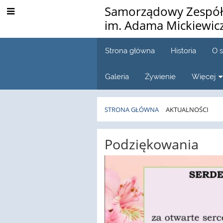
Samorządowy Zespół 
im. Adama Mickiewic
Strona główna
Historia
O 
Galeria
Żywienie
Więcej
STRONA GŁÓWNA
AKTUALNOŚCI
Aktualności
Podziękowania