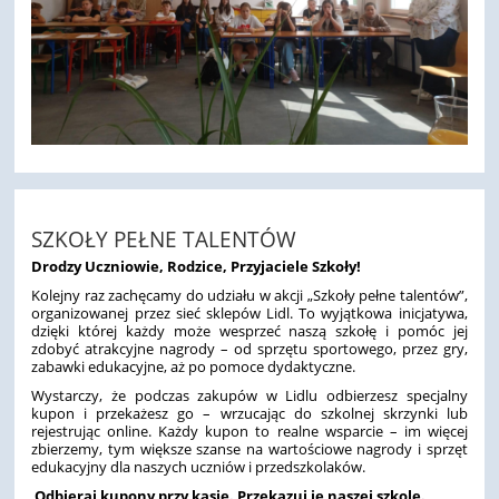
SZKOŁY PEŁNE TALENTÓW
Drodzy Uczniowie, Rodzice, Przyjaciele Szkoły!
Kolejny raz zachęcamy do udziału w akcji „Szkoły pełne talentów”,
organizowanej przez sieć sklepów Lidl. To wyjątkowa inicjatywa,
dzięki której każdy może wesprzeć naszą szkołę i pomóc jej
zdobyć atrakcyjne nagrody – od sprzętu sportowego, przez gry,
zabawki edukacyjne, aż po pomoce dydaktyczne.
Wystarczy, że podczas zakupów w Lidlu odbierzesz specjalny
kupon i przekażesz go – wrzucając do szkolnej skrzynki lub
rejestrując online. Każdy kupon to realne wsparcie – im więcej
zbierzemy, tym większe szanse na wartościowe nagrody i sprzęt
edukacyjny dla naszych uczniów i przedszkolaków.
Odbieraj kupony przy kasie.
Przekazuj je naszej szkole.