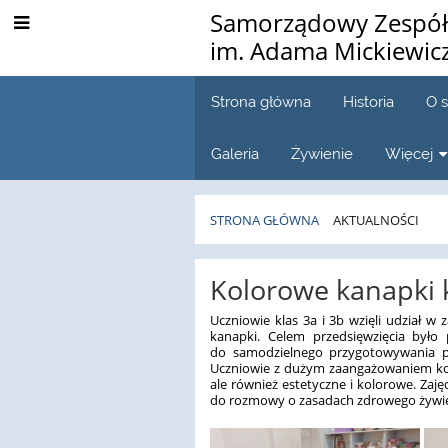
Samorządowy Zespół 
im. Adama Mickiewic
Strona główna
Historia
O 
Galeria
Żywienie
Więcej
STRONA GŁÓWNA
AKTUALNOŚCI
Aktualności
Kolorowe kanapki k
Uczniowie klas 3a i 3b wzięli udział w
kanapki. Celem przedsięwzięcia było
do samodzielnego przygotowywania p
Uczniowie z dużym zaangażowaniem kom
ale również estetyczne i kolorowe. Zaję
do rozmowy o zasadach zdrowego żywie