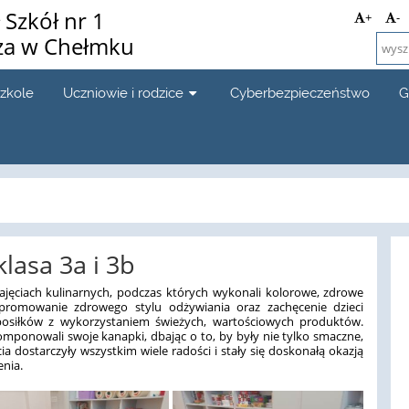
Szkół nr 1
+
-
za w Chełmku
szkole
Uczniowie i rodzice
Cyberbezpieczeństwo
G
lasa 3a i 3b
 zajęciach kulinarnych, podczas których wykonali kolorowe, zdrowe
 promowanie zdrowego stylu odżywiania oraz zachęcenie dzieci
osiłków z wykorzystaniem świeżych, wartościowych produktów.
ponowali swoje kanapki, dbając o to, by były nie tylko smaczne,
cia dostarczyły wszystkim wiele radości i stały się doskonałą okazją
nia.