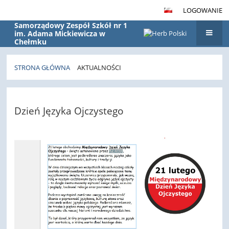
LOGOWANIE
Samorządowy Zespół Szkół nr 1
im. Adama Mickiewicza w
Chełmku
STRONA GŁÓWNA
AKTUALNOŚCI
Aktualności
Dzień Języka Ojczystego