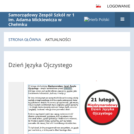
LOGOWANIE
Samorządowy Zespół Szkół nr 1
im. Adama Mickiewicza w
Chełmku
STRONA GŁÓWNA
AKTUALNOŚCI
Aktualności
Dzień Języka Ojczystego